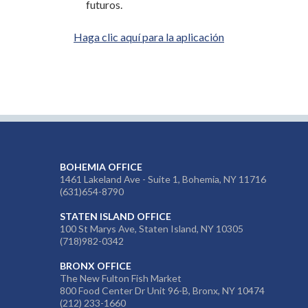
futuros.
Haga clic aquí para la aplicación
BOHEMIA OFFICE
1461 Lakeland Ave - Suite 1, Bohemia, NY 11716
(631)654-8790
STATEN ISLAND OFFICE
100 St Marys Ave, Staten Island, NY 10305
(718)982-0342
BRONX OFFICE
The New Fulton Fish Market
800 Food Center Dr Unit 96-B, Bronx, NY 10474
(212) 233-1660