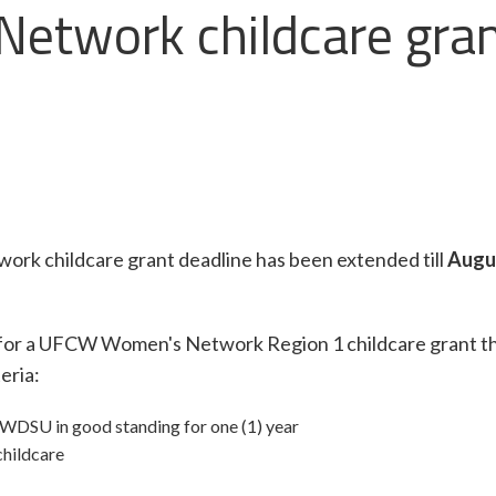
twork childcare gra
rk childcare grant deadline has been extended till
Augu
d for a UFCW Women's Network Region 1 childcare grant t
eria:
DSU in good standing for one (1) year
childcare