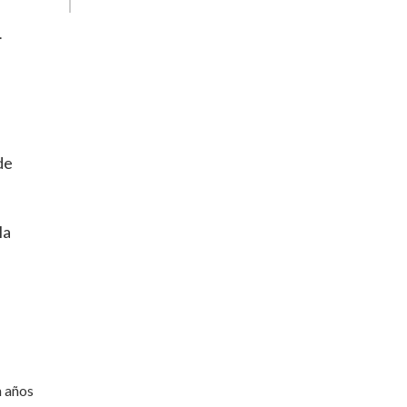
.
de
la
n años