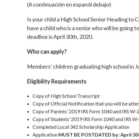
(A continuación en espanól debajo)
Is your child a High School Senior Heading to C
have a child who is a senior who will be going 
deadline is April 30th, 2020.
Who can apply?
Members’ children graduating high school in Ju
Eligibility Requirements
Copy of High School Transcript
Copy of Official Notification that you will be atten
Copy of Parents’ 2019 IRS Form 1040 and IRS W-
Copy of Students’ 2019 IRS Form 1040 and IRS W
Completed Local 342 Scholarship Application
Application
MUST BE POSTDATED by: April 30t